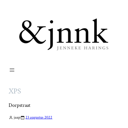
Ga
naar
de
inhoud
XPS
Dorpstraat
jaap
23 augustus 2022