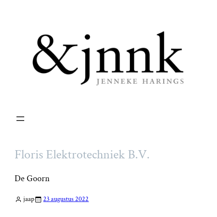
Ga
naar
de
inhoud
Floris Elektrotechniek B.V.
De Goorn
jaap
23 augustus 2022