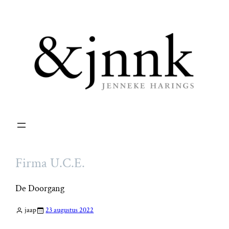
Ga
naar
de
inhoud
Firma U.C.E.
De Doorgang
jaap
23 augustus 2022