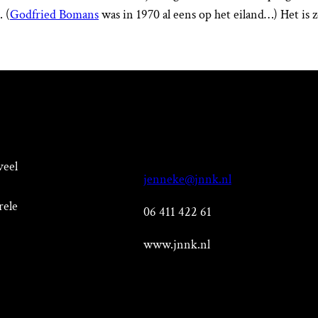
 (
Godfried Bomans
was in 1970 al eens op het eiland…) Het is 
veel
jenneke@jnnk.nl
rele
06 411 422 61
www.jnnk.nl