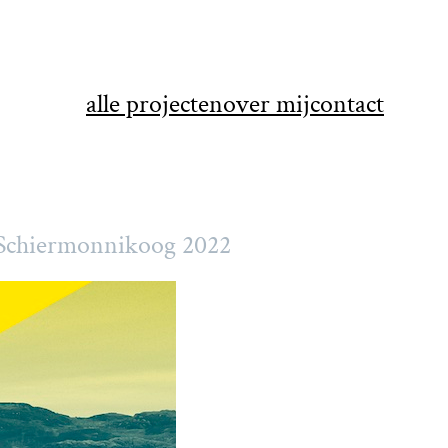
alle projecten
over mij
contact
l Schiermonnikoog 2022