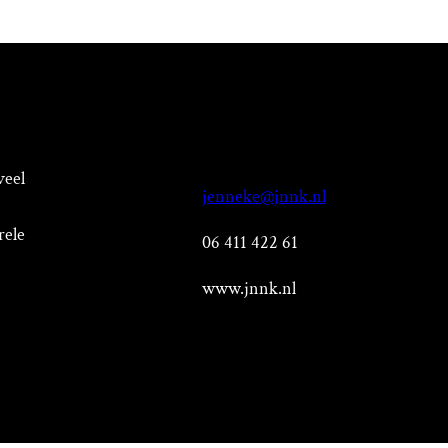
veel
jenneke@jnnk.nl
rele
06 411 422 61
www.jnnk.nl