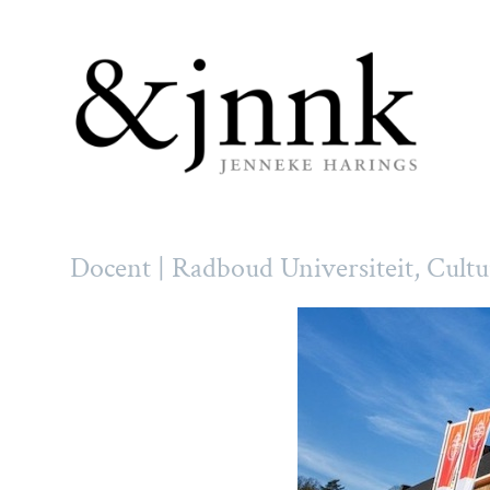
Ga
naar
de
inhoud
Docent | Radboud Universiteit, Cult