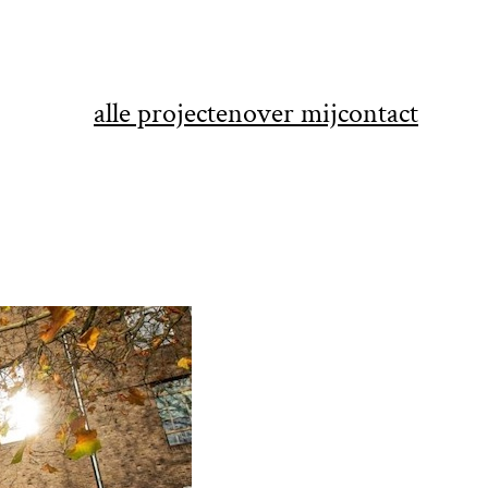
alle projecten
over mij
contact