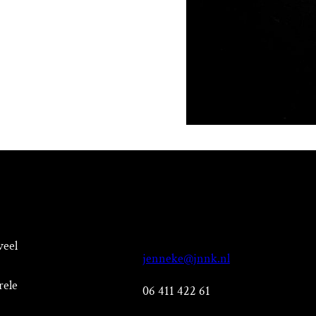
veel
jenneke@jnnk.nl
rele
06 411 422 61