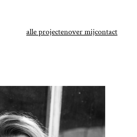
alle projecten
over mij
contact