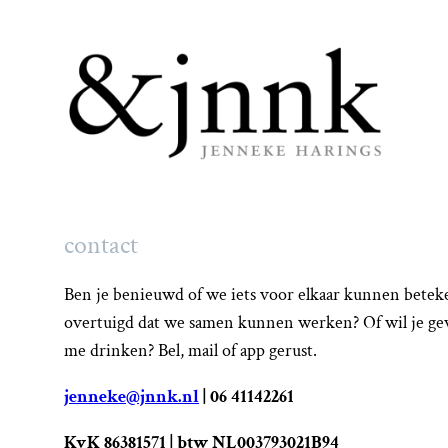
Ga
naar
de
inhoud
contact
Ben je benieuwd of we iets voor elkaar kunnen beteke
overtuigd dat we samen kunnen werken? Of wil je ge
me drinken? Bel, mail of app gerust.
jenneke@jnnk.nl
| 06 41142261
KvK 86381571 | btw NL003793021B94