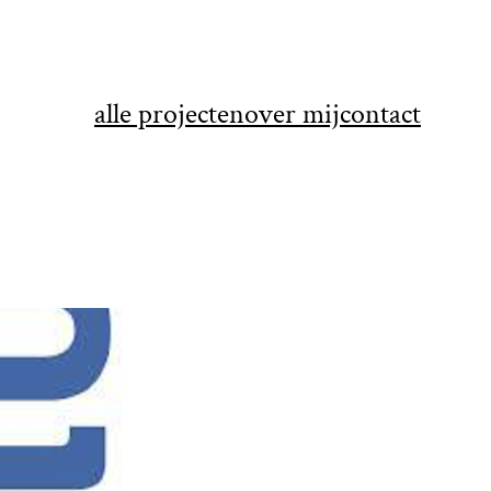
alle projecten
over mij
contact