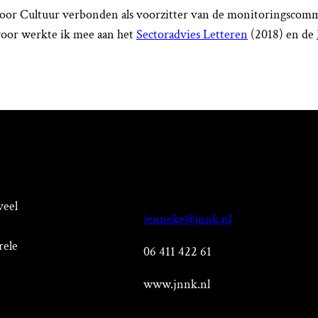
oor Cultuur verbonden als voorzitter van de monitoringscommis
voor werkte ik mee aan het
Sectoradvies Letteren
(2018) en de
veel
jenneke@jnnk.nl
rele
06 411 422 61
www.jnnk.nl